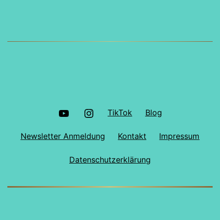
Wie
hängt
alles
zusammen?
YouTube
Instagram
TikTok
Blog
Newsletter Anmeldung
Kontakt
Impressum
Datenschutzerklärung