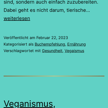
sind, sondern auch einfach zuzubereiten.
Immer
Dabei geht es nicht darum, tierische…
schon
weiterlesen
vegan:
Ein
Veröffentlicht am
Februar 22, 2023
Blick
Kategorisiert als
Buchempfehlung
,
Ernährung
auf
Verschlagwortet mit
Gesundheit
,
Vegaismus
das
Buch
von
Kathari
Seiser
Veganismus,