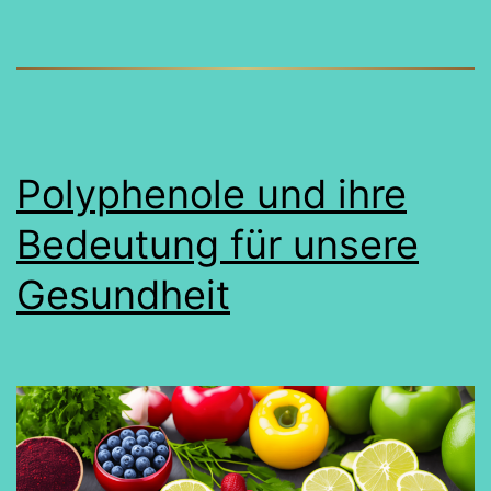
auf
grünes
Blattgemü
Polyphenole und ihre
Bedeutung für unsere
Gesundheit