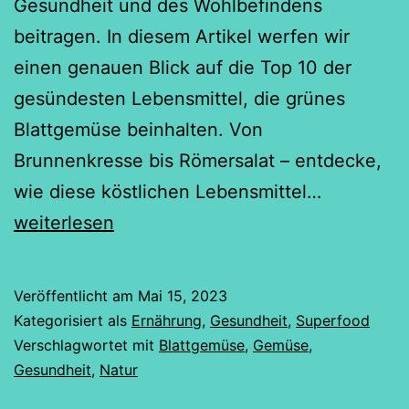
Gesundheit und des Wohlbefindens
beitragen. In diesem Artikel werfen wir
einen genauen Blick auf die Top 10 der
gesündesten Lebensmittel, die grünes
Blattgemüse beinhalten. Von
Brunnenkresse bis Römersalat – entdecke,
Die
wie diese köstlichen Lebensmittel…
Top
weiterlesen
10
der
Veröffentlicht am
Mai 15, 2023
gesündes
Kategorisiert als
Ernährung
,
Gesundheit
,
Superfood
Lebensmit
Verschlagwortet mit
Blattgemüse
,
Gemüse
,
Gesundheit
,
Natur
Ein
Blick