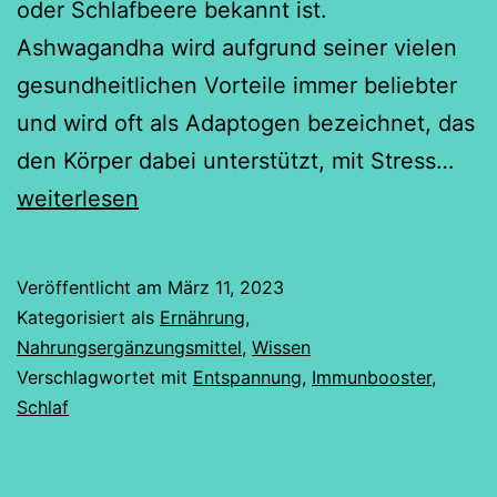
oder Schlafbeere bekannt ist.
Ashwagandha wird aufgrund seiner vielen
gesundheitlichen Vorteile immer beliebter
und wird oft als Adaptogen bezeichnet, das
Ash
den Körper dabei unterstützt, mit Stress…
–
weiterlesen
Die
Kraf
Veröffentlicht am
März 11, 2023
des
Kategorisiert als
Ernährung
,
ind
Nahrungsergänzungsmittel
,
Wissen
Verschlagwortet mit
Entspannung
,
Immunbooster
,
Gin
Schlaf