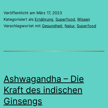
heilende
Kraft
Veröffentlicht am
März 17, 2023
der
Kategorisiert als
Ernährung
,
Superfood
,
Wissen
Echten
Verschlagwortet mit
Gesundheit
,
Natur
,
Superfood
Brunnenkresse:
Botanische
Eigenschaften,
Verwendung
und
Anbau
Ashwagandha – Die
Kraft des indischen
Ginsengs