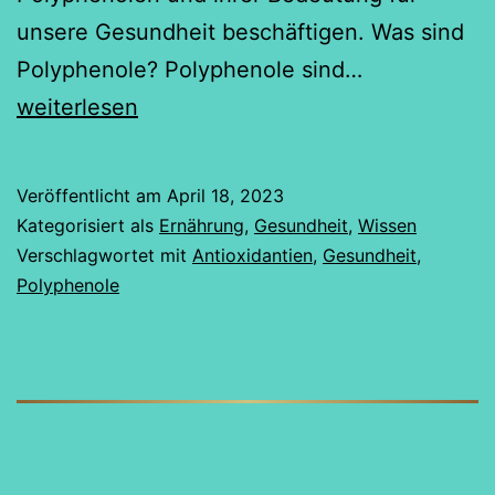
unsere Gesundheit beschäftigen. Was sind
Polyphenole
Polyphenole? Polyphenole sind…
und
weiterlesen
ihre
Bedeutung
Veröffentlicht am
April 18, 2023
für
Kategorisiert als
Ernährung
,
Gesundheit
,
Wissen
unsere
Verschlagwortet mit
Antioxidantien
,
Gesundheit
,
Polyphenole
Gesundheit