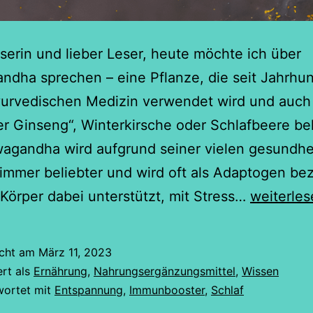
serin und lieber Leser, heute möchte ich über
dha sprechen – eine Pflanze, die seit Jahrhu
yurvedischen Medizin verwendet wird und auch 
er Ginseng“, Winterkirsche oder Schlafbeere b
wagandha wird aufgrund seiner vielen gesundhe
 immer beliebter und wird oft als Adaptogen be
Ashwaga
Körper dabei unterstützt, mit Stress…
weiterles
–
Die
icht am
März 11, 2023
Kraft
ert als
Ernährung
,
Nahrungsergänzungsmittel
,
Wissen
des
wortet mit
Entspannung
,
Immunbooster
,
Schlaf