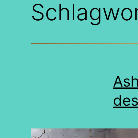
Schlagwo
Ash
des