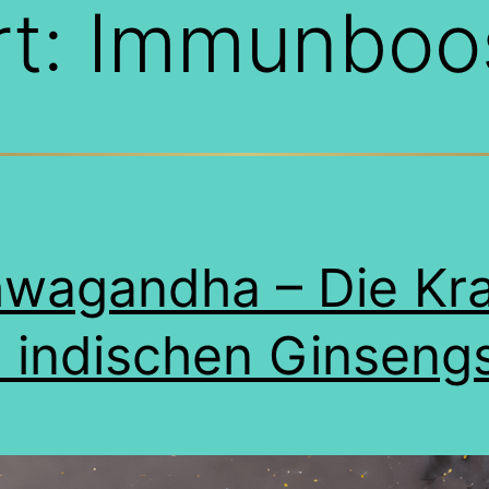
rt:
Immunboo
wagandha – Die Kra
 indischen Ginseng