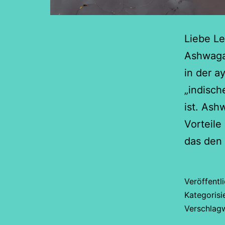
Liebe Le
Ashwagan
in der a
„indisch
ist. Ash
Vorteile
das den 
Veröffentl
Kategorisi
Verschlag