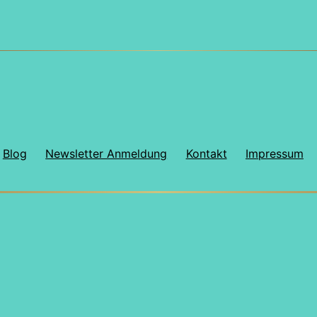
indischen
Ginsengs
Blog
Newsletter Anmeldung
Kontakt
Impressum