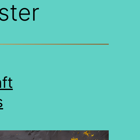
ster
ft
s