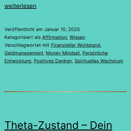
Macht
weiterlesen
eines
positi
Veröffentlicht am
Januar 10, 2025
Mone
Kategorisiert als
Affirmation
,
Wissen
Minds
Verschlagwortet mit
Finanzieller Wohlstand
,
Geldmanagement
,
Money Mindset
,
Persönliche
Entwicklung
,
Positives Denken
,
Spirituelles Wachstum
Theta-Zustand – Dein