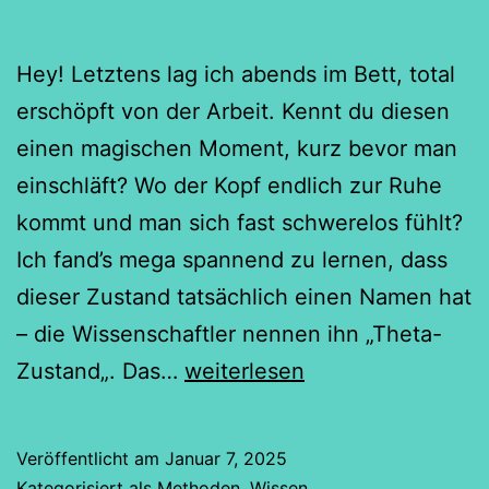
Hey! Letztens lag ich abends im Bett, total
erschöpft von der Arbeit. Kennt du diesen
einen magischen Moment, kurz bevor man
einschläft? Wo der Kopf endlich zur Ruhe
kommt und man sich fast schwerelos fühlt?
Ich fand’s mega spannend zu lernen, dass
dieser Zustand tatsächlich einen Namen hat
– die Wissenschaftler nennen ihn „Theta-
Theta-
Zustand„. Das…
weiterlesen
Zustand
–
Veröffentlicht am
Januar 7, 2025
Dein
Kategorisiert als
Methoden
,
Wissen