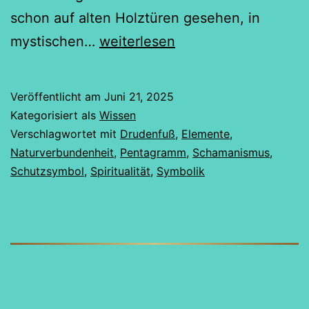
schon auf alten Holztüren gesehen, in
Der
mystischen…
weiterlesen
Drudenfuß
aus
Veröffentlicht am
Juni 21, 2025
der
Kategorisiert als
Wissen
schamanischen
Verschlagwortet mit
Drudenfuß
,
Elemente
,
Naturverbundenheit
,
Pentagramm
,
Schamanismus
,
Perspektive
Schutzsymbol
,
Spiritualität
,
Symbolik