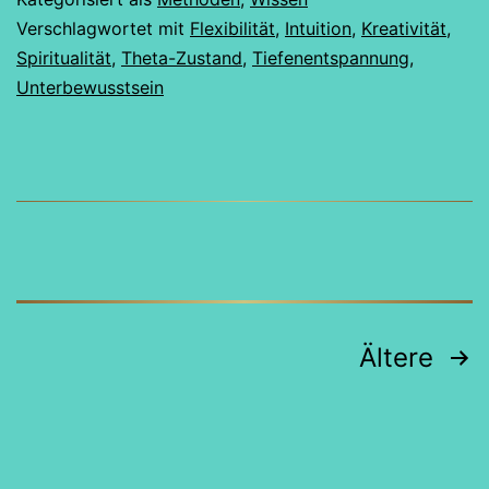
Tor
Verschlagwortet mit
Flexibilität
,
Intuition
,
Kreativität
,
Spiritualität
,
Theta-Zustand
,
Tiefenentspannung
,
zu
Unterbewusstsein
Kreativität
und
innerem
Frieden
Seitennummerierung
Ältere
der
Beiträge