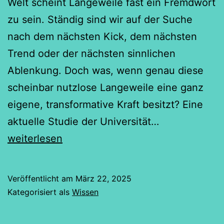
Welt scheint Langeweile fast ein Fremdwort
zu sein. Ständig sind wir auf der Suche
nach dem nächsten Kick, dem nächsten
Trend oder der nächsten sinnlichen
Ablenkung. Doch was, wenn genau diese
scheinbar nutzlose Langeweile eine ganz
eigene, transformative Kraft besitzt? Eine
Die
aktuelle Studie der Universität…
verborgene
weiterlesen
Kraft
der
Veröffentlicht am
März 22, 2025
Langeweile
Kategorisiert als
Wissen
in
spirituellen