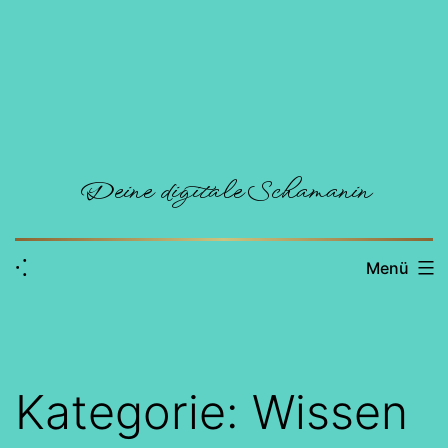
Zum
Inhalt
springen
Deine digitale Schamanin
⁖
Menü
Kategorie:
Wissen