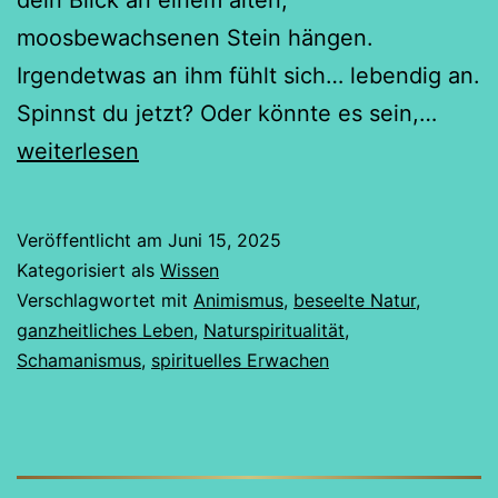
moosbewachsenen Stein hängen.
Irgendetwas an ihm fühlt sich… lebendig an.
Entde
Spinnst du jetzt? Oder könnte es sein,…
den
weiterlesen
Anim
in
Veröffentlicht am
Juni 15, 2025
dein
Kategorisiert als
Wissen
Alltag
Verschlagwortet mit
Animismus
,
beseelte Natur
,
ganzheitliches Leben
,
Naturspiritualität
,
Schamanismus
,
spirituelles Erwachen