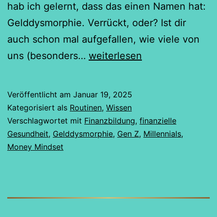
hab ich gelernt, dass das einen Namen hat:
Gelddysmorphie. Verrückt, oder? Ist dir
auch schon mal aufgefallen, wie viele von
Wege
uns (besonders…
weiterlesen
aus
der
Veröffentlicht am
Januar 19, 2025
Gelddysmorphie
Kategorisiert als
Routinen
,
Wissen
Verschlagwortet mit
Finanzbildung
,
finanzielle
Gesundheit
,
Gelddysmorphie
,
Gen Z
,
Millennials
,
Money Mindset