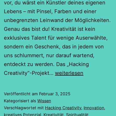
vor, du wärst ein Künstler deines eigenen
Lebens – mit Pinsel, Farben und einer
unbegrenzten Leinwand der Möglichkeiten.
Genau das bist du! Kreativität ist kein
exklusives Talent für wenige Auserwählte,
sondern ein Geschenk, das in jedem von
uns schlummert, nur darauf wartend,
entdeckt zu werden. Das „Hacking
Entfessle
Creativity“-Projekt…
weiterlesen
deine
verborgene
Veröffentlicht am
Februar 3, 2025
Kreativität
Kategorisiert als
Wissen
Verschlagwortet mit
Hacking Creativity
,
Innovation
,
kreatives Potenzial
,
Kreativität
,
Spiritualität