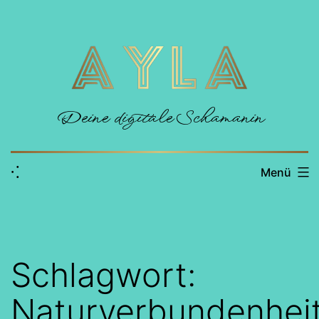
Zum
Inhalt
springen
Deine digitale Schamanin
⁖
Menü
Schlagwort:
Naturverbundenhei