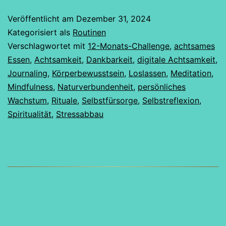
Achtsamkeit
Veröffentlicht am
Dezember 31, 2024
Challenge
Kategorisiert als
Routinen
2025
Verschlagwortet mit
12-Monats-Challenge
,
achtsames
Essen
,
Achtsamkeit
,
Dankbarkeit
,
digitale Achtsamkeit
,
Journaling
,
Körperbewusstsein
,
Loslassen
,
Meditation
,
Mindfulness
,
Naturverbundenheit
,
persönliches
Wachstum
,
Rituale
,
Selbstfürsorge
,
Selbstreflexion
,
Spiritualität
,
Stressabbau