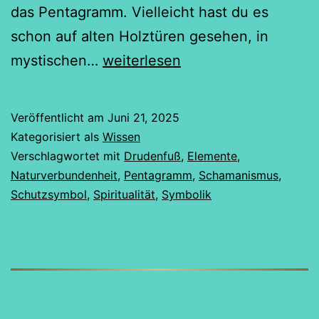
das Pentagramm. Vielleicht hast du es
schon auf alten Holztüren gesehen, in
Der
mystischen…
weiterlesen
Drudenfuß
aus
Veröffentlicht am
Juni 21, 2025
der
Kategorisiert als
Wissen
schamanischen
Verschlagwortet mit
Drudenfuß
,
Elemente
,
Naturverbundenheit
,
Pentagramm
,
Schamanismus
,
Perspektive
Schutzsymbol
,
Spiritualität
,
Symbolik