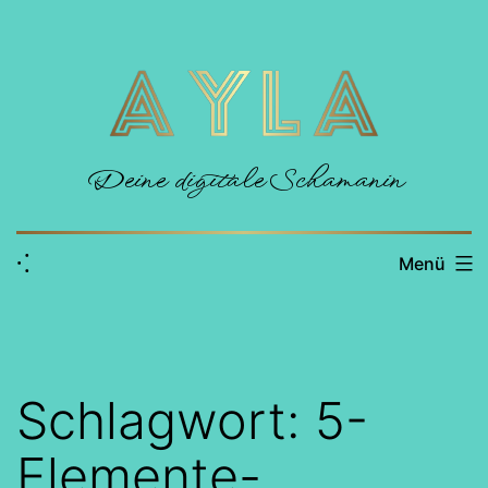
Zum
Inhalt
springen
Deine digitale Schamanin
⁖
Menü
Schlagwort:
5-
Elemente-