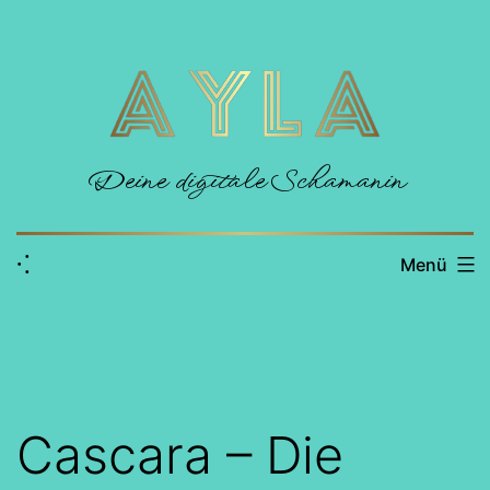
Zum
Inhalt
springen
Deine digitale Schamanin
⁖
Menü
Cascara – Die