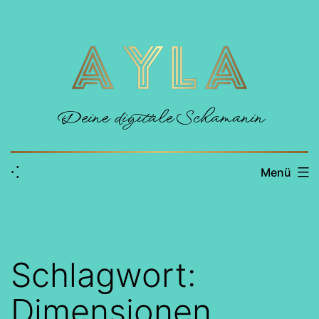
Zum
Inhalt
springen
Deine digitale Schamanin
⁖
Menü
Schlagwort:
Dimensionen