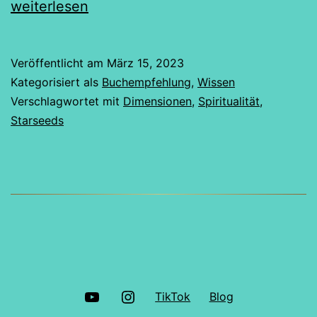
Die
weiterlesen
geh
We
Veröffentlicht am
März 15, 2023
aus
Kategorisiert als
Buchempfehlung
,
Wissen
and
Verschlagwortet mit
Dimensionen
,
Spiritualität
,
Starseeds
Wel
YouTube
Instagram
TikTok
Blog