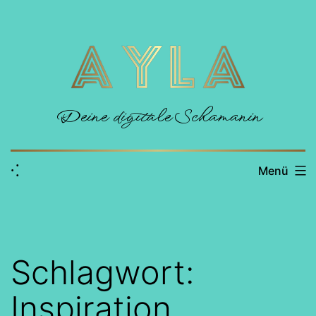
Zum
Inhalt
springen
Deine digitale Schamanin
⁖
Menü
Schlagwort:
Inspiration