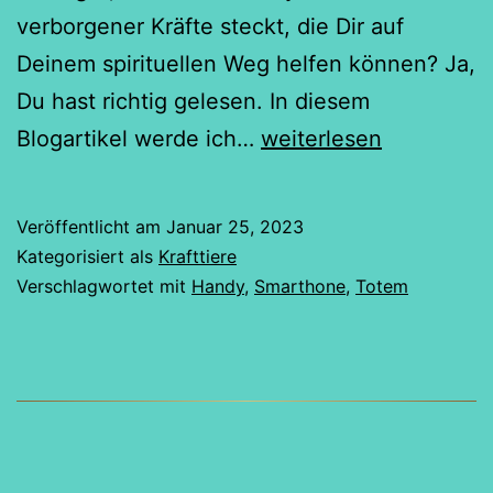
verborgener Kräfte steckt, die Dir auf
Deinem spirituellen Weg helfen können? Ja,
Du hast richtig gelesen. In diesem
Das
Blogartikel werde ich…
weiterlesen
Handy
als
Veröffentlicht am
Januar 25, 2023
Totem
Kategorisiert als
Krafttiere
–
Verschlagwortet mit
Handy
,
Smarthone
,
Totem
Warum
Dein
Smartphone
Dein
neues