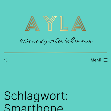
Zum
Inhalt
springen
Deine digitale Schamanin
⁖
Menü
Schlagwort:
Smarthone