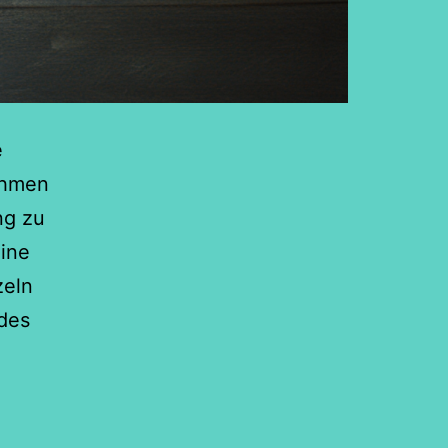
e
thmen
ng zu
eine
zeln
 des