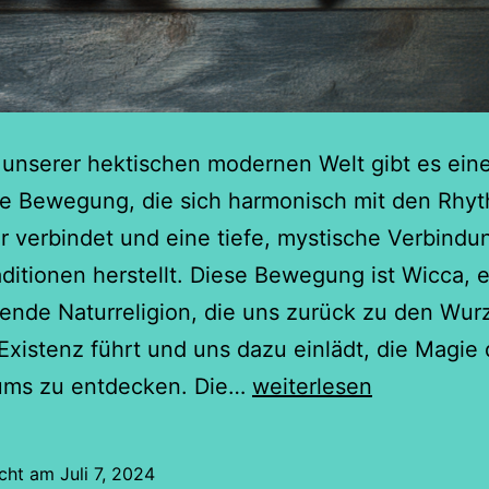
 unserer hektischen modernen Welt gibt es ein
lle Bewegung, die sich harmonisch mit den Rhy
r verbindet und eine tiefe, mystische Verbindu
aditionen herstellt. Diese Bewegung ist Wicca, 
rende Naturreligion, die uns zurück zu den Wur
Existenz führt und uns dazu einlädt, die Magie
Wicca:
ums zu entdecken. Die…
weiterlesen
die
Naturreligion
icht am
Juli 7, 2024