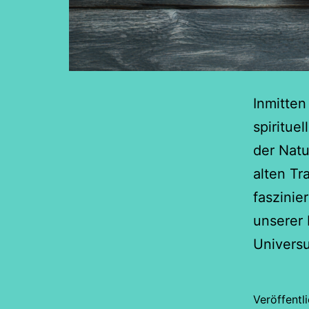
Inmitten
spiritue
der Natu
alten Tr
faszinie
unserer 
Univers
Veröffentl