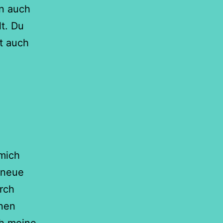
n auch
t. Du
st auch
 mich
 neue
rch
inen