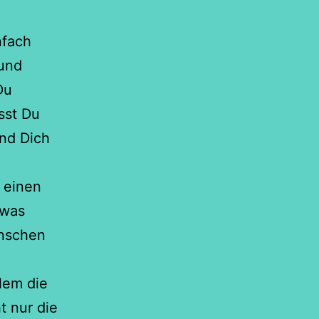
nfach
 und
Du
sst Du
und Dich
e
 einen
twas
ünschen
lem die
t nur die