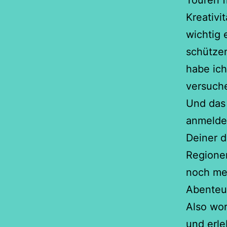
Touren f
Kreativi
wichtig 
schützen
habe ich
versuch
Und das 
anmeldes
Deiner 
Regione
noch me
Abenteu
Also wor
und erle