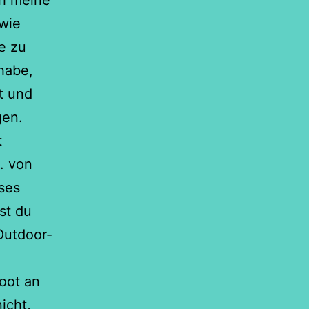
ch meine
 wie
e zu
habe,
t und
gen.
t
. von
oses
st du
Outdoor-
oot an
icht,