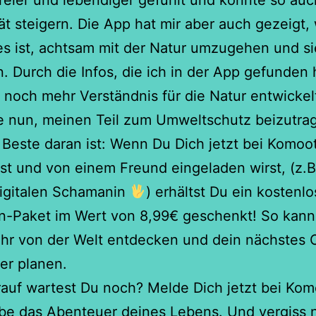
reier und lebendiger gefühlt und konnte so au
tät steigern. Die App hat mir aber auch gezeigt,
es ist, achtsam mit der Natur umzugehen und si
. Durch die Infos, die ich in der App gefunden 
 noch mehr Verständnis für die Natur entwickel
e nun, meinen Teil zum Umweltschutz beizutra
Beste daran ist: Wenn Du Dich jetzt bei Komoo
t und von einem Freund eingeladen wirst, (z.B
digitalen Schamanin
) erhältst Du ein kostenl
n-Paket im Wert von 8,99€ geschenkt! So kann
hr von der Welt entdecken und dein nächstes 
er planen.
auf wartest Du noch? Melde Dich jetzt bei Kom
be das Abenteuer deines Lebens. Und vergiss n