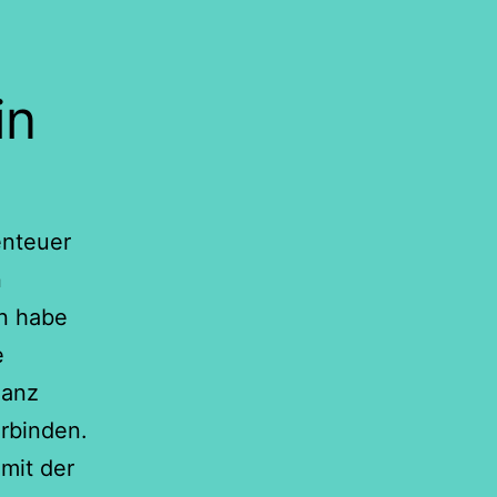
in
enteuer
n
nn habe
e
ganz
rbinden.
 mit der