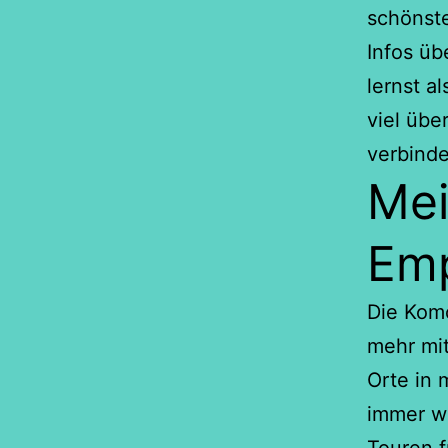
schönst
Infos üb
lernst a
viel übe
verbinde
Mei
Emp
Die Komo
mehr mit
Orte in
immer wi