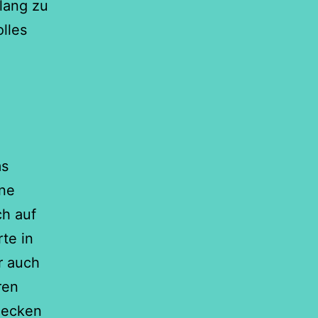
lang zu
lles
ms
ine
ch auf
te in
r auch
ren
decken