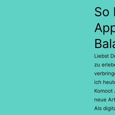
So 
App
Bal
Liebst D
zu erle
verbring
ich heut
Komoot A
neue Ar
Als digi