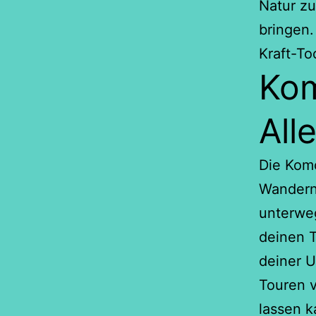
Natur zu
bringen.
Kraft-To
Kom
All
Die Komo
Wandern,
unterweg
deinen T
deiner U
Touren v
lassen 