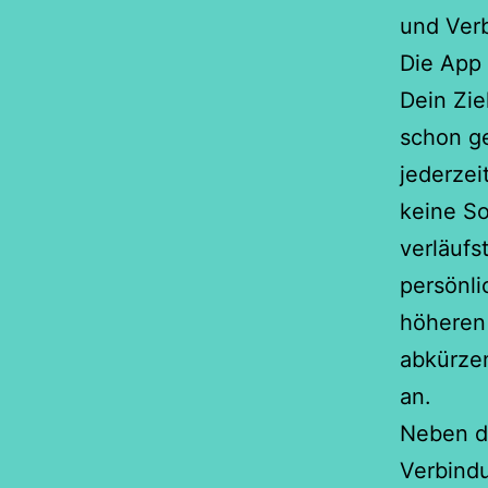
und Ver
Die App 
Dein Zie
schon ge
jederzei
keine So
verläufs
persönli
höheren 
abkürze
an.
Neben de
Verbindu